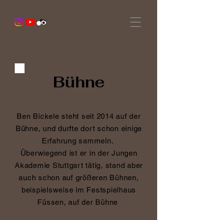
Bühne
Ben Bickele steht seit 2014 auf der
Bühne, und durfte dort schon einige
Erfahrung sammeln.
Überwiegend ist er in der Jungen
Akademie Stuttgart tätig, stand aber
auch schon auf größeren Bühnen,
beispielsweise im Festspielhaus
Füssen, auf der Bühne